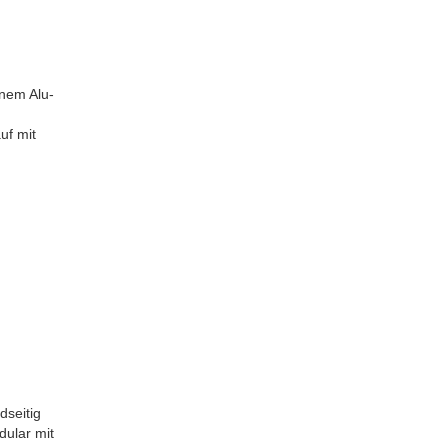
inem Alu-
uf mit
dseitig
dular mit