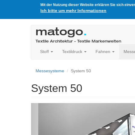
Mit der Nutzung dieser Website erklären Sie sich einv
Ich bitte um mehr Informationen
Direkt
zum
matogo
.
Inhalt
Textile Architektur - Textile Markenwelten
Stoff
Textildruck
Fahnen
Mess
Messesysteme
System 50
System 50
Previous