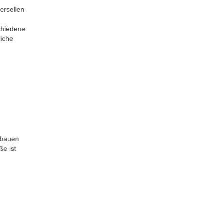
ersellen
chiedene
liche
 bauen
e ist