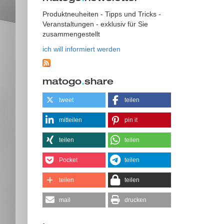
Produktneuheiten - Tipps und Tricks -
Veranstaltungen - exklusiv für Sie
zusammengestellt
ich will informiert werden
matogo
.
share
tweet
teilen
mitteilen
pin it
teilen
teilen
Pocket
teilen
teilen
teilen
mail
drucken