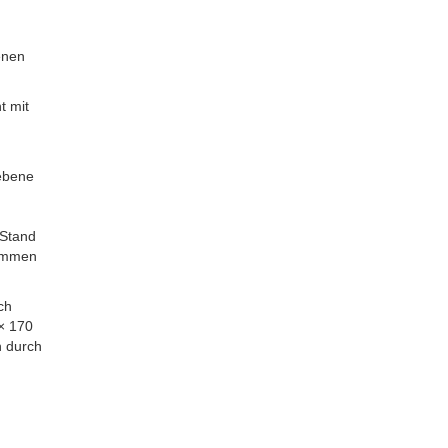
enen
t mit
gebene
 Stand
sammen
ch
 × 170
h durch