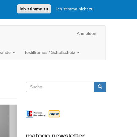
Ich stimme zu
Ich stimme nicht zu
Anmelden
lwände
Textilframes / Schallschutz
Suchformular
Suche
Next
matogo
.
newsletter