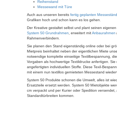
Reihenstand
Messewand mit Türe
Auch aus unseren bereits
fertig geplanten Messestän
Grafiken hoch und schon kann es los gehen.
Der Kreative gestaltet selbst und plant seinen eigene
System 50 Grundrahmen
, erweitert mit
Anbaurahmen
Rahmenverbindern.
Sie planen den Stand eigenständig online oder bei gr
Mietpreis beinhaltet neben der eigentlichen Miete uns
notwendige komplette einseitige Textilbespannung, d
Vorgaben als hochwertige Textildrucke anfertigen. Sie 
angefertigten individuellen Stoffe. Diese Texil-Besp
mit einem nun textillos gemieteten Messestand wiede
System 50 Produkte schonen die Umwelt, alles ist wie
Ersatzteile ersetzt werden. System 50 Mietobjekte wer
cm verpackt und per Kurier oder Spedition versendet,
Standardtürbreiten kommen.