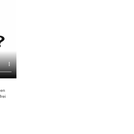
den
rei