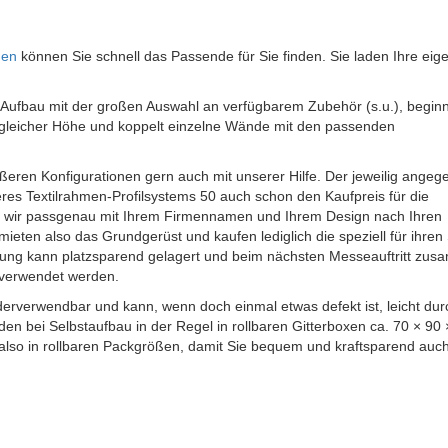
den
können Sie schnell das Passende für Sie finden. Sie laden Ihre eig
n Aufbau mit der großen Auswahl an verfügbarem Zubehör (s.u.), beginn
gleicher Höhe und koppelt einzelne Wände mit den passenden
ößeren Konfigurationen gern auch mit unserer Hilfe. Der jeweilig ange
eres Textilrahmen-Profilsystems 50 auch schon den Kaufpreis für die
ie wir passgenau mit Ihrem Firmennamen und Ihrem Design nach Ihren
mieten also das Grundgerüst und kaufen lediglich die speziell für ihren
annung kann platzsparend gelagert und beim nächsten Messeauftritt zu
rverwendet werden.
derverwendbar und kann, wenn doch einmal etwas defekt ist, leicht dur
den bei Selbstaufbau in der Regel in rollbaren Gitterboxen ca. 70 × 90
 also in rollbaren Packgrößen, damit Sie bequem und kraftsparend auc