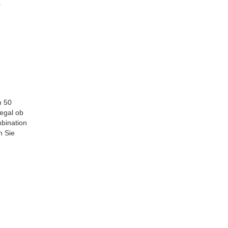
.
m 50
 egal ob
bination
n Sie