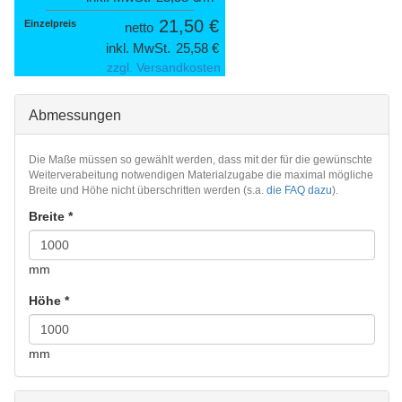
21,50 €
Einzel­preis
netto
inkl. MwSt.
25,58 €
zzgl. Versandkosten
Abmessungen
Die Maße müssen so gewählt werden, dass mit der für die gewünschte
Weiterverabeitung notwendigen Materialzugabe die maximal mögliche
Breite und Höhe nicht überschritten werden (s.a.
die FAQ dazu
).
Breite
*
mm
Höhe
*
mm