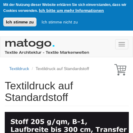
Mit der Nutzung dieser Website erklären Sie sich einverstanden, dass wir
Ich bitte um mehr Informationen
Cookies verwenden.
Ich stimme zu
Ich stimme nicht zu
Direkt
zum
matogo
.
Toggl
Inhalt
Textile Architektur - Textile Markenwelten
Textildruck
Textildruck auf Standardstoff
Textildruck auf
Standardstoff