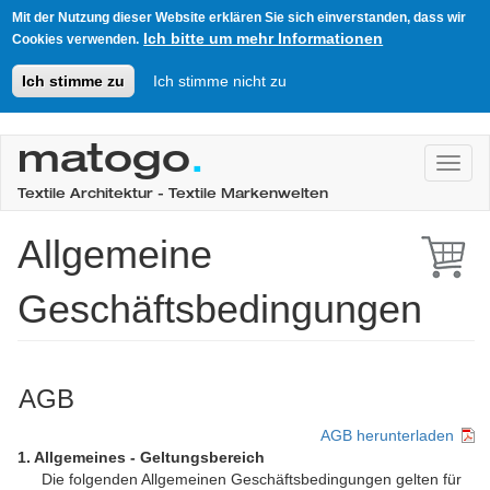
Mit der Nutzung dieser Website erklären Sie sich einverstanden, dass wir
Ich bitte um mehr Informationen
Cookies verwenden.
Ich stimme zu
Ich stimme nicht zu
Direkt
zum
matogo
.
Toggl
Inhalt
Textile Architektur - Textile Markenwelten
Allgemeine
Geschäftsbedingungen
AGB
AGB herunterladen
1. Allgemeines - Geltungsbereich
Die folgenden Allgemeinen Geschäfts­bedingungen gelten für