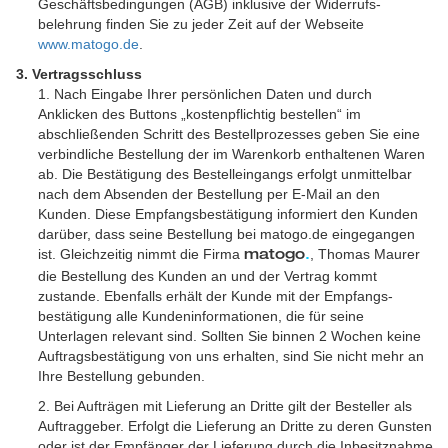
Geschäfts­bedingungen (AGB) inklusive der Widerrufs­
belehrung finden Sie zu jeder Zeit auf der Webseite
www.matogo.de
.
3. Vertragsschluss
1. Nach Eingabe Ihrer persönlichen Daten und durch
Anklicken des Buttons „kostenpflichtig bestellen“ im
abschließenden Schritt des Bestell­prozesses geben Sie eine
verbindliche Bestellung der im Warenkorb enthaltenen Waren
ab. Die Bestätigung des Bestell­eingangs erfolgt unmittelbar
nach dem Absenden der Bestellung per E-Mail an den
Kunden. Diese Empfangs­bestätigung informiert den Kunden
darüber, dass seine Bestellung bei matogo.de eingegangen
ist. Gleichzeitig nimmt die Firma
, Thomas Maurer
matogo
.
die Bestellung des Kunden an und der Vertrag kommt
zustande. Ebenfalls erhält der Kunde mit der Empfangs­
bestätigung alle Kunden­informationen, die für seine
Unterlagen relevant sind. Sollten Sie binnen 2 Wochen keine
Auftrags­bestätigung von uns erhalten, sind Sie nicht mehr an
Ihre Bestellung gebunden.
2. Bei Aufträgen mit Lieferung an Dritte gilt der Besteller als
Auftraggeber. Erfolgt die Lieferung an Dritte zu deren Gunsten
oder ist der Empfänger der Lieferung durch die Inbesitz­nahme