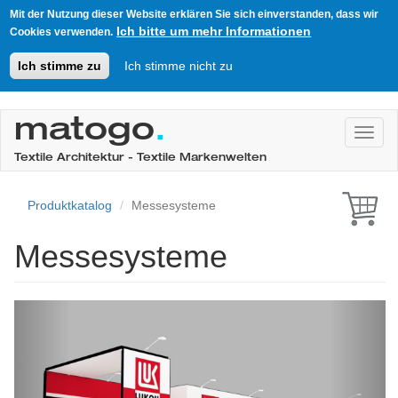
Mit der Nutzung dieser Website erklären Sie sich einverstanden, dass wir
Ich bitte um mehr Informationen
Cookies verwenden.
Ich stimme zu
Ich stimme nicht zu
Direkt
zum
matogo
.
Toggl
Inhalt
Textile Architektur - Textile Markenwelten
Produktkatalog
Messesysteme
Messesysteme
Previous
Next