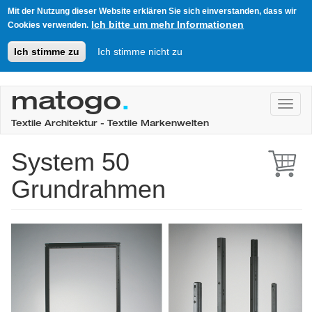
Mit der Nutzung dieser Website erklären Sie sich einverstanden, dass wir
Ich bitte um mehr Informationen
Cookies verwenden.
Ich stimme zu
Ich stimme nicht zu
Direkt
zum
matogo
.
Toggl
Inhalt
Textile Architektur - Textile Markenwelten
System 50
Grundrahmen