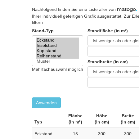
Nachfolgend finden Sie eine Liste aller von
matogo
.
Ihrer individuell gefertigen Grafik ausgestattet. Zur E
filtern
Stand-Typ
Standfläche (in m²)
Standbreite (in cm)
Mehrfachauswahl möglich
Anwenden
Fläche
Höhe
Breite
Typ
(in m²)
(in cm)
(in cm)
Eckstand
15
300
300