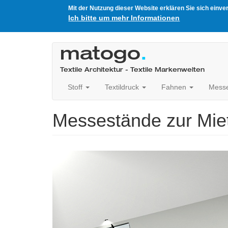
Mit der Nutzung dieser Website erklären Sie sich einv
Ich bitte um mehr Informationen
Direkt
zum
matogo
.
Inhalt
Textile Architektur - Textile Markenwelten
Stoff
Textildruck
Fahnen
Mess
Messestände zur Mie