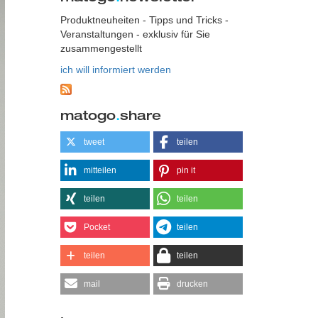
Produktneuheiten - Tipps und Tricks -
Veranstaltungen - exklusiv für Sie
zusammengestellt
ich will informiert werden
matogo
.
share
tweet
teilen
mitteilen
pin it
teilen
teilen
Pocket
teilen
teilen
teilen
mail
drucken