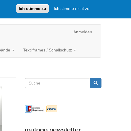
Ich stimme zu
Ich stimme nicht zu
Anmelden
lwände
Textilframes / Schallschutz
Suchformular
Suche
matogo
.
newsletter