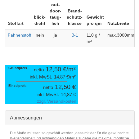
out­
door­
Brand­
blick­
taug­
schutz­
Gewicht
Stoffart
dicht
lich
klasse
pro qm
Nutz­breite
Fahnenstoff
nein
ja
B-1
110
g /
max.3000mm
m²
12,50 €
Grundpreis
netto
inkl. MwSt.
14,87 €
12,50 €
Einzel­preis
netto
inkl. MwSt.
14,87 €
zzgl. Versandkosten
Abmessungen
Die Maße müssen so gewählt werden, dass mit der für die gewünschte
Weiterverabeitung notwendigen Materialzugabe die maximal mögliche