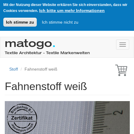
Mit der Nutzung dieser Website erklären Sie sich einverstanden, dass wir
Ich bitte um mehr Informationen
Cookies verwenden.
Ich stimme zu
Ich stimme nicht zu
Direkt
zum
matogo
.
Toggl
Inhalt
Textile Architektur - Textile Markenwelten
Stoff
Fahnenstoff weiß
Fahnenstoff weiß