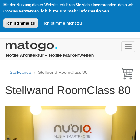
Mit der Nutzung dieser Website erklären Sie sich einverstanden, dass wir
Ich bitte um mehr Informationen
Cookies verwenden.
Ich stimme zu
Ich stimme nicht zu
Direkt
zum
matogo
.
Toggl
Inhalt
Textile Architektur - Textile Markenwelten
Stellwände
Stellwand RoomClass 80
Stellwand RoomClass 80
Previous
Next