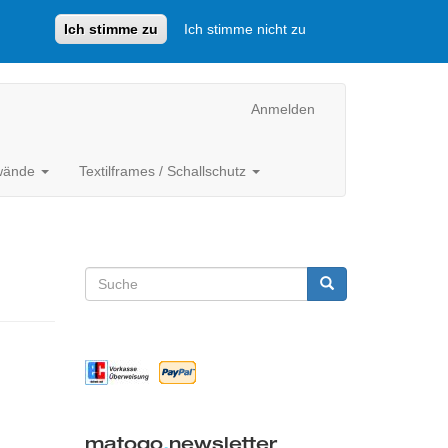
Ich stimme zu
Ich stimme nicht zu
Anmelden
lwände
Textilframes / Schallschutz
Suchformular
Suche
matogo
.
newsletter