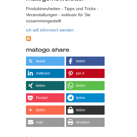
Produktneuheiten - Tipps und Tricks -
Veranstaltungen - exklusiv für Sie
zusammengestellt
ich will informiert werden
matogo
.
share
tweet
teilen
mitteilen
pin it
teilen
teilen
Pocket
teilen
teilen
teilen
mail
drucken