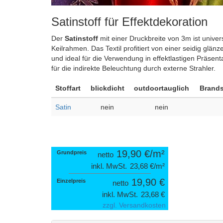
Satinstoff für Effektdekoration
Der
Satinstoff
mit einer Druckbreite von 3m ist univers
Keilrahmen. Das Textil profitiert von einer seidig gl
und ideal für die Verwendung in effektlastigen Präsent
für die indirekte Beleuchtung durch externe Strahler.
Stoffart
blick­dicht
out­door­taug­lich
Brand­
Satin
nein
nein
19,90 €
Grundpreis
netto
inkl. MwSt.
23,68 €
19,90 €
Einzel­preis
netto
inkl. MwSt.
23,68 €
zzgl. Versandkosten