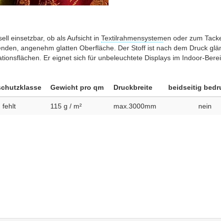
ell einsetzbar, ob als Aufsicht in
Textilrahmensystem
en oder zum Tacke
änzenden, angenehm glatten Oberfläche. Der Stoff ist nach dem Druck gl
ationsflächen. Er eignet sich für unbeleuchtete Displays im Indoor-Bere
schutz­klasse
Gewicht pro qm
Druck­breite
beidseitig bedr
fehlt
115
g / m²
max.3000mm
nein