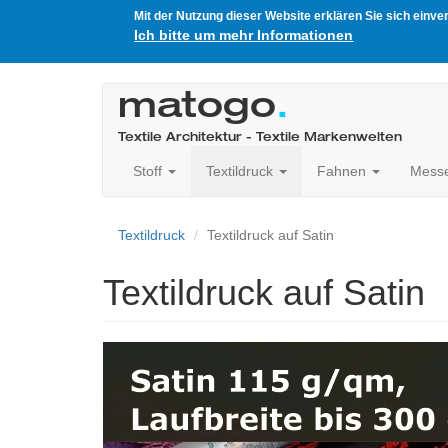
Mit der Nutzung dieser Website erklären Sie sich einv
Ich bitte um mehr Informationen
Direkt
zum
matogo
.
Inhalt
Textile Architektur - Textile Markenwelten
Stoff
Textildruck
Fahnen
Mess
Textildruck
Textildruck auf Satin
Textildruck auf Satin