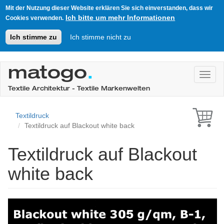
Mit der Nutzung dieser Website erklären Sie sich einverstanden, dass wir
Ich bitte um mehr Informationen
Cookies verwenden.
Ich stimme zu
Ich stimme nicht zu
Direkt
zum
matogo
.
Toggl
Inhalt
Textile Architektur - Textile Markenwelten
Textildruck
Textildruck auf Blackout white back
Textildruck auf Blackout
white back