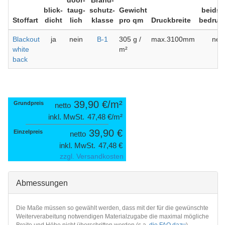
door­
Brand­
blick­
taug­
schutz­
Gewicht
beidse
Stoffart
dicht
lich
klasse
pro qm
Druck­breite
bedruc
Blackout
ja
nein
B-1
305
g /
max.3100mm
nei
white
m²
back
39,90 €
Grundpreis
netto
inkl. MwSt.
47,48 €
39,90 €
Einzel­preis
netto
inkl. MwSt.
47,48 €
zzgl. Versandkosten
Abmessungen
Die Maße müssen so gewählt werden, dass mit der für die gewünschte
Weiterverabeitung notwendigen Materialzugabe die maximal mögliche