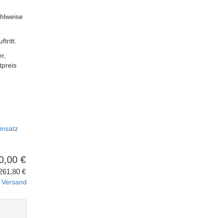
hlweise
tritt.
r,
tpreis
insatz
0,00 €
261,80 €
.
Versand