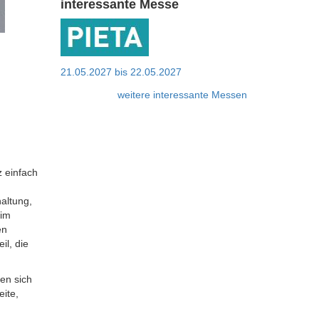
interessante Messe
21.05.2027
bis
22.05.2027
weitere interessante Messen
z einfach
altung,
 im
en
il, die
en sich
eite,