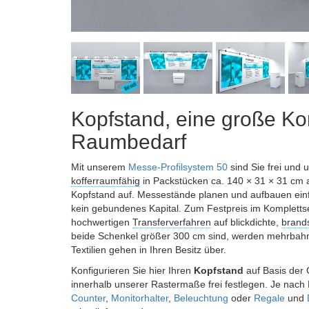
Kopfstand, eine große Ko
Raumbedarf
Mit unserem
Messe-Profilsystem 50
sind Sie frei und 
kofferraumfähig
in Packstücken ca. 140 × 31 × 31 cm 
Kopfstand auf. Messestände planen und aufbauen einf
kein gebundenes Kapital. Zum Festpreis im Komplettse
hochwertigen
Transferverfahren
auf blickdichte,
brands
beide Schenkel größer 300 cm sind, werden mehrbahni
Textilien gehen in Ihren Besitz über.
Konfigurieren Sie hier Ihren
Kopfstand
auf Basis der
innerhalb unserer Rastermaße frei festlegen. Je nach 
Counter
,
Monitorhalter
,
Beleuchtung
oder
Regale
und