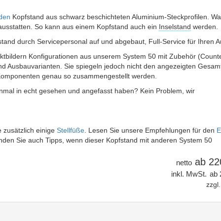
nden
Kopfstand aus schwarz beschichteten Aluminium-Steckprofilen. Wa
n ausstatten. So kann aus einem Kopfstand auch ein
Inselstand
werden.
nd durch Servicepersonal auf und abgebaut, Full-Service für Ihren Auf
tbildern Konfigurationen aus unserem System 50 mit Zubehör (Counte
und Ausbauvarianten. Sie spiegeln jedoch nicht den angezeigten Gesam
n Komponenten genau so zusammengestellt werden.
inmal in echt gesehen und angefasst haben? Kein Problem, wir
 zusätzlich einige
Stellfüße
. Lesen Sie unsere Empfehlungen für den
E
finden Sie auch Tipps, wenn dieser Kopfstand mit anderen System 50
22
netto
inkl. MwSt.
zzgl