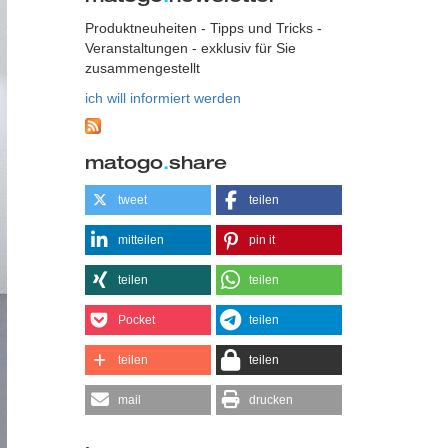
Produktneuheiten - Tipps und Tricks -
Veranstaltungen - exklusiv für Sie
zusammengestellt
ich will informiert werden
matogo
.
share
tweet
teilen
mitteilen
pin it
teilen
teilen
Pocket
teilen
teilen
teilen
mail
drucken