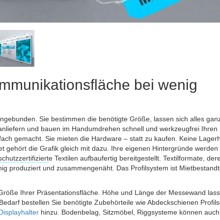
mmunikationsfläche bei wenig
ungebunden. Sie bestimmen die benötigte Größe, lassen sich alles gan
anliefern und bauen im Handumdrehen schnell und werkzeugfrei Ihren
ach gemacht. Sie mieten die Hardware – statt zu kaufen. Keine Lagerh
t gehört die Grafik gleich mit dazu. Ihre eigenen Hintergründe werden
chutzzertifiziert
e Textilen aufbaufertig bereitgestellt. Textilformate, der
g produziert und zusammengenäht. Das Profilsystem ist Mietbestandte
 Größe Ihrer Präsentationsfläche. Höhe und Länge der Messewand lass
Bedarf bestellen Sie benötigte Zubehörteile wie Abdeckschienen Profils
Displayhalter
hinzu. Bodenbelag, Sitzmöbel, Riggsysteme können auch