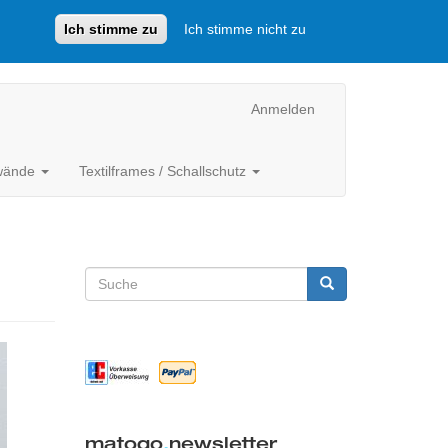
Ich stimme zu
Ich stimme nicht zu
Anmelden
lwände
Textilframes / Schallschutz
Suchformular
Suche
matogo
.
newsletter