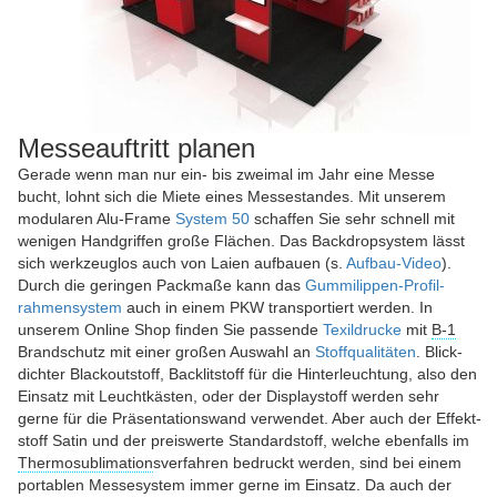
Messeauftritt planen
Gerade wenn man nur ein- bis zweimal im Jahr eine Messe
bucht, lohnt sich die Miete eines Messe­standes. Mit unserem
modularen Alu-Frame
System 50
schaffen Sie sehr schnell mit
wenigen Hand­griffen große Flächen. Das Back­drop­system lässt
sich werk­zeug­los auch von Laien auf­bauen (s.
Aufbau-Video
).
Durch die geringen Pack­maße kann das
Gummi­lippen-Profil­
rahmen­system
auch in einem PKW trans­portiert werden. In
unserem Online Shop finden Sie passende
Texildrucke
mit
B-1
Brand­schutz mit einer großen Auswahl an
Stoff­qualitäten
. Blick­
dichter Blackout­stoff, Backlit­stoff für die Hinter­leuchtung, also den
Einsatz mit Leucht­kästen, oder der Display­stoff werden sehr
gerne für die Präsen­tations­wand verwendet. Aber auch der Effekt­
stoff Satin und der preis­werte Standard­stoff, welche eben­falls im
Thermo­sublimation
s­verfahren bedruckt werden, sind bei einem
portablen Messe­system immer gerne im Einsatz. Da auch der