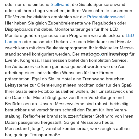
oder nur eine einfache
Stellwand
, die Sie als
Sponsoren­wand
oder mit Ihrem Logo versehen, in Ihrer Wunsch­breite zusammen.
Für Verkaufs­aktivitäten empfehlen wir die
Präsentationswand
.
Hier haben Sie gleich Zubehör­elemente wie Regal­böden oder
Display­boards mit dabei. Monitor­halterungen für Ihre LED
Monitore gehören genauso zum Programm wie auf­steck­bare
LED
Lampen
oder passende Theken. Je nach Miet­dauer und Einsatz­
zweck kann mit dem Bau­kasten­programm Ihr individueller Messe­
stand schnell konfiguriert werden. Der
für
matogo
.
onlineshop
Event-, Kongress, Haus­messen bietet den kompletten Service.
Ein Aufbau­service kann genauso gebucht werden wie die Aus­
arbeitung eines individuellen Wunsches für Ihre Firmen­
präsentation. Egal ob Sie im Hotel eine Trenn­wand brauchen,
Leit­systeme zur Orien­tierung mieten möchten oder für den Spaß
Ihrer Gäste eine
Fotobox
aus­leihen wollen, der Einsatz­zweck und
die Dauer der Miete hängt ganz von Ihren Vor­stellungen und
Bedürf­nissen ab. Unsere Messe­systeme sind robust, beid­seitig
bestück­bar und verschönern schnell den Raum für Ihre Veran­
staltung. Reflex­freier brand­schutz­zerti­fizierter Stoff wird von Ihren
Daten pass­genau hergestellt. So geht Messebau heute,
Messestand „to go“, variabel kombinier­bar, werk­zeug­los aufbau­
bar, geringe Trans­port­maße.