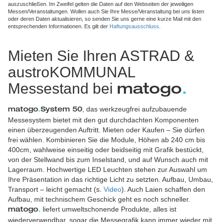
auszuschließen. Im Zweifel gelten die Daten auf den Webseiten der jeweiligen
Messen/Veranstaltungen. Wollen auch Sie Ihre Messe/Veranstaltung bei uns listen
oder deren Daten aktualisieren, so senden Sie uns gerne eine kurze Mail mit den
entsprechenden Informationen. Es gilt der
Haftungsausschluss
.
Mieten Sie Ihren ASTRAD &
austroKOMMUNAL
Messestand bei
matogo
.
, das werkzeugfrei aufzubauende
matogo
.
System 50
Messesystem bietet mit den gut durchdachten Komponenten
einen überzeugenden Auftritt. Mieten oder Kaufen – Sie dürfen
frei wählen. Kombinieren Sie die Module, Höhen ab 240 cm bis
400cm, wahlweise einseitig oder beidseitig mit Grafik bestückt,
von der Stellwand bis zum Inselstand, und auf Wunsch auch mit
Lagerraum. Hochwertige LED Leuchten stehen zur Auswahl um
Ihre Präsentation in das richtige Licht zu setzten. Aufbau, Umbau,
Transport – leicht gemacht (s.
Video
). Auch Laien schaffen den
Aufbau, mit technischem Geschick geht es noch schneller.
liefert umweltschonende Produkte, alles ist
matogo
.
wiederverwendbar, sogar die Messegrafik kann immer wieder mit